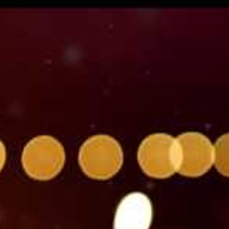
0:00
1 час Супер Расслабляющий Спа музыка, музыка для
едитации, Массаж музыка, фоновая музыка
dmin