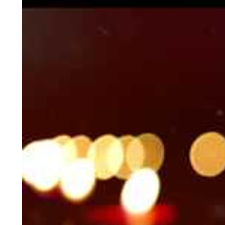
0
⁣
м
a