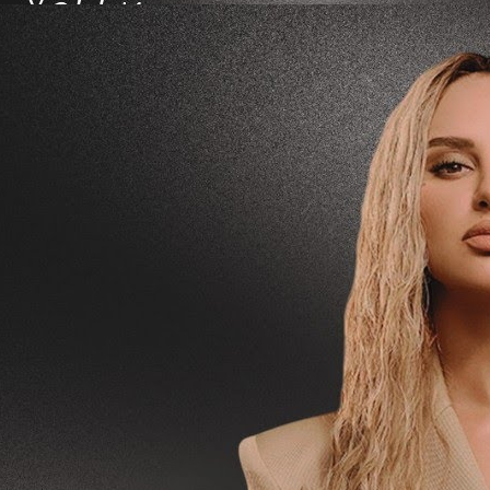
:26:47
иты - ANNA ASTI | lyrics | @annaastiyt | #музыка
иты #текст
dmin
 Просмотры
·
09/08/25
узыка