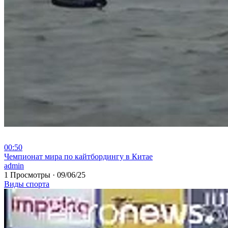
00:50
⁣Чемпионат мира по кайтбордингу в Китае
admin
1 Просмотры
·
09/06/25
Виды спорта