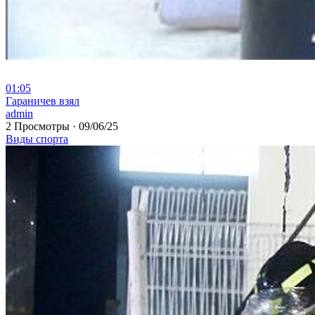
01:05
⁣Гараничев взял
admin
2 Просмотры
·
09/06/25
Виды спорта