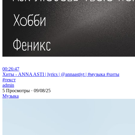
00:26:47
⁣Хиты - ANNA ASTI | lyrics | @annaastiyt | #музыка #хиты
#текст
admin
5 Просмотры
·
09/08/25
Музыка