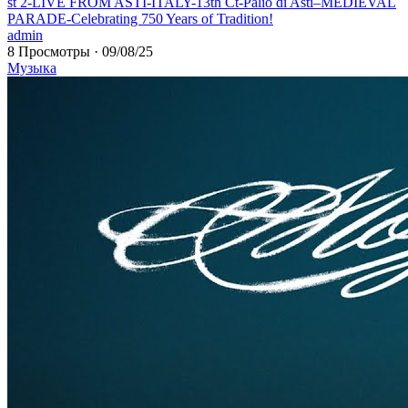
⁣st 2-LIVE FROM ASTI-ITALY-13th Ct-Palio di Asti–MEDIEVAL
PARADE-Celebrating 750 Years of Tradition!
admin
8 Просмотры
·
09/08/25
Музыка