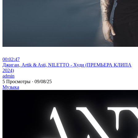
00:02:47
⁣Джиган, Artik & Asti, NILETTO - Худи (ПРЕМЬЕРА КЛИПА
2024)
admin
5 Просмотры
·
09/08/25
Музыка