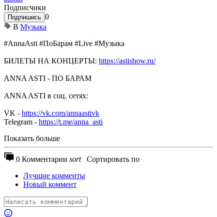
Подписчики
0
Подпишись
В
Музыка
#AnnaAsti #ПоБарам #Live #Музыка
БИЛЕТЫ НА КОНЦЕРТЫ:
https://astishow.ru/
ANNA ASTI - ПО БАРАМ
ANNA ASTI в соц. сетях:
VK -
https://vk.com/annaastivk
Telegram -
https://t.me/anna_asti
Показать больше
0 Комментарии
sort
Сортировать по
Лучшие комменты
Новый коммент