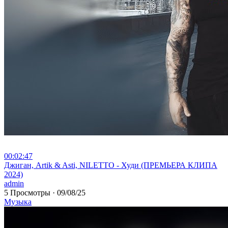
00:02:47
⁣Джиган, Artik & Asti, NILETTO - Худи (ПРЕМЬЕРА КЛИПА
2024)
admin
5 Просмотры
·
09/08/25
Музыка