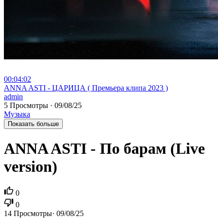
00:04:02
⁣ANNA ASTI - ЦАРИЦА ( Премьера клипа 2023 )
admin
5 Просмотры
·
09/08/25
Музыка
Показать больше
ANNA ASTI - По барам (Live
version)
0
0
14
Просмотры
·
09/08/25