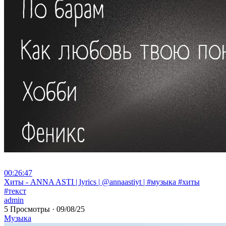
00:26:47
⁣Хиты - ANNA ASTI | lyrics | @annaastiyt | #музыка #хиты
#текст
admin
5 Просмотры
·
09/08/25
Музыка